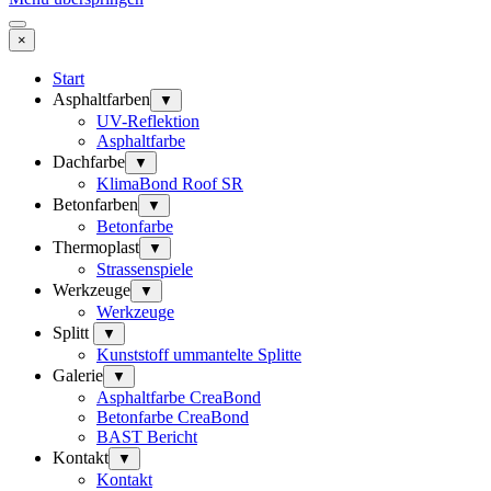
×
Start
Asphaltfarben
▼
UV-Reflektion
Asphaltfarbe
Dachfarbe
▼
KlimaBond Roof SR
Betonfarben
▼
Betonfarbe
Thermoplast
▼
Strassenspiele
Werkzeuge
▼
Werkzeuge
Splitt
▼
Kunststoff ummantelte Splitte
Galerie
▼
Asphaltfarbe CreaBond
Betonfarbe CreaBond
BAST Bericht
Kontakt
▼
Kontakt