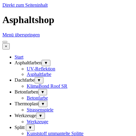
Direkt zum Seiteninhalt
Asphaltshop
Menü überspringen
×
Start
Asphaltfarben
▼
UV-Reflektion
Asphaltfarbe
Dachfarbe
▼
KlimaBond Roof SR
Betonfarben
▼
Betonfarbe
Thermoplast
▼
Strassenspiele
Werkzeuge
▼
Werkzeuge
Splitt
▼
Kunststoff ummantelte Splitte